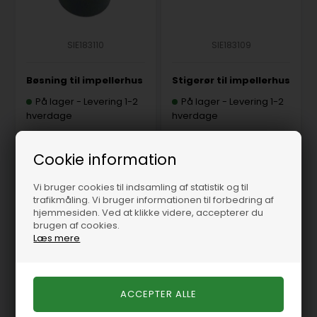
SIE183110
SIE183109
Bøsning til impellerhus
Stigerør til impellerhus
På lager
-
Levering 1-2
På lager
-
Levering 1-2
hverdage
hverdage
43,75 DKK
56,25 DKK
Cookie information
Vi bruger cookies til indsamling af statistik og til
trafikmåling. Vi bruger informationen til forbedring af
hjemmesiden. Ved at klikke videre, accepterer du
brugen af cookies.
Læs mere
Help