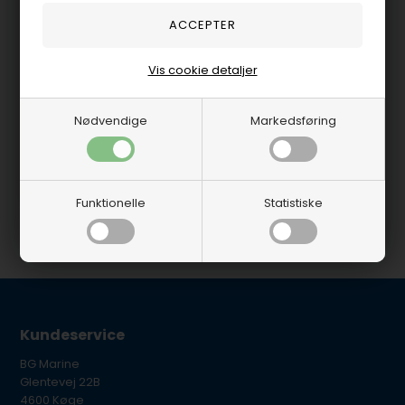
Hjælp, jeg fandt ikke
det jeg søgte.
Vis cookie detaljer
På lager
-
Levering 1-2
hverdage
Nødvendige
Markedsføring
0,00 DKK
Funktionelle
Statistiske
Kundeservice
BG Marine
Glentevej 22B
4600 Køge