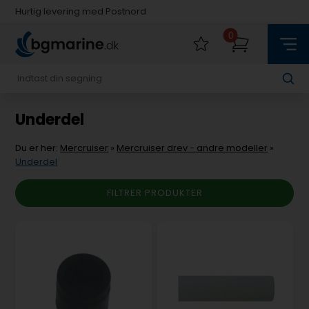
Hurtig levering med Postnord
Fysisk butik i Køge
0
Hurtig levering med Postnord
Underdel
Du er her:
Mercruiser
»
Mercruiser drev - andre modeller
»
Underdel
FILTRER PRODUKTER