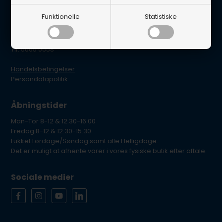
BG Marine
Funktionelle
Statistiske
Glentevej 22B
4600 Køge
E-mail: per@lynegaard.dk
Tlf. 5665 0658
Handelsbetingelser
Persondatapolitik
Åbningstider
Man-Tor 8-12 & 12.30-16.00
Fredag 8-12 & 12.30-15.30
Lukket Lørdage/Søndag samt alle Helligdage.
Det er muligt at afhente varer i vores fysiske butik efter aftale.
Sociale medier