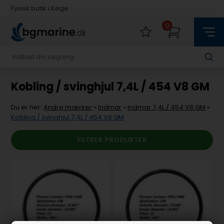
Fysisk butik i Køge
Hurtig levering med Postnord
0
Fysisk butik i Køge
Hurtig levering med Postnord
Kobling / svinghjul 7,4L / 454 V8 GM
Du er her:
Andre mærker
»
Indmar
»
Indmar 7,4L / 454 V8 GM
»
Kobling / svinghjul 7,4L / 454 V8 GM
FILTRER PRODUKTER