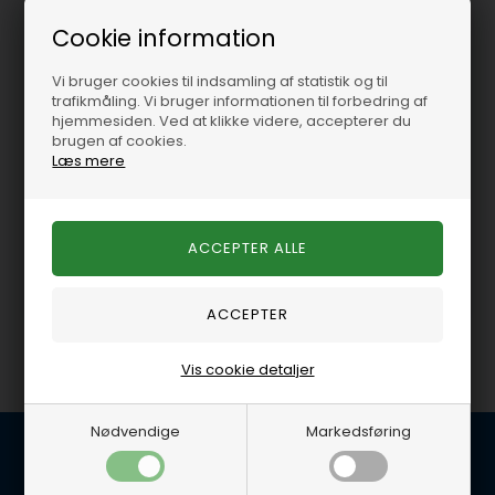
Cookie information
PIOFRG153B
PIOFRG168S
Vi bruger cookies til indsamling af statistik og til
trafikmåling. Vi bruger informationen til forbedring af
hjemmesiden. Ved at klikke videre, accepterer du
Startkrans 153 tænder
Startkrans 168 tænder
brugen af cookies.
12 3/4"(323,85mm.)
14" (355,5mm.)
Læs mere
På lager
-
Levering 1-2
På lager
-
Levering 1-2
hverdage
hverdage
550,00 DKK
625,00 DKK
Vis cookie detaljer
Nødvendige
Markedsføring
Kundeservice