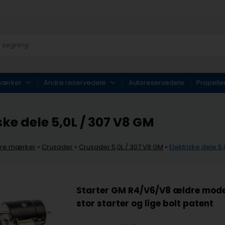
mærker
Andre reservedele
Autoreservedele
Propelle
ske dele 5,0L / 307 V8 GM
re mærker
»
Crusader
»
Crusader 5,0L / 307 V8 GM
»
Elektriske dele 5
Starter GM R4/V6/V8 ældre mode
stor starter og lige bolt patent