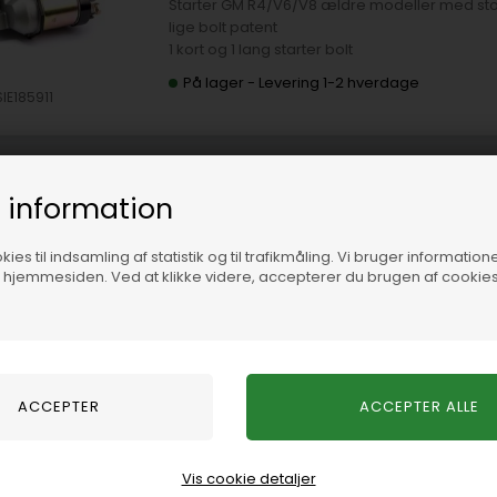
Starter GM R4/V6/V8 ældre modeller med stor starter og
lige bolt patent
1 kort og 1 lang starter bolt
På lager
-
Levering 1-2 hverdage
SIE185911
 information
Temperatur føler 3/8 NPT (9,5m
ies til indsamling af statistik og til trafikmåling. Vi bruger informatione
f hjemmesiden. Ved at klikke videre, accepterer du brugen af cookies
17 mm. (3/8 NPT) Type "D" giver
Temperatur føler 3/8 NPT (9,5mm)
På lager
-
Levering 1-2 hverdage
IE185897
Vis cookie detaljer