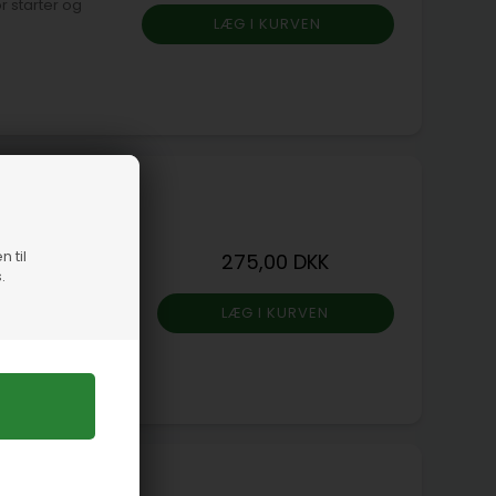
m)
n til
275,00 DKK
.