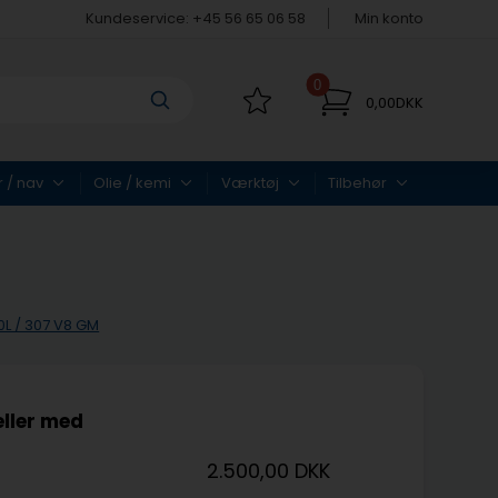
Kundeservice: +45 56 65 06 58
Min konto
0
0,00DKK
r / nav
Olie / kemi
Værktøj
Tilbehør
,0L / 307 V8 GM
ller med
2.500,00 DKK