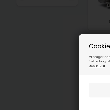
Cookie
Vi bruger cook
forbedring a
Læs mere
S