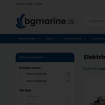
Fysisk butik i Køge
Hurtig levering med Postnord
Fysisk butik i Køge
Hurtig levering med Postnord
Mercruiser
OMC
Volvo Penta
Andre 
Elektri
Filtrer produkter
Producenter
Du er her:
And
Sierra Marine
3
Sierra Marine
2
Vis kun
Nyheder
0
Tilbud
0