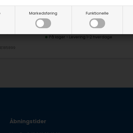
Olietrykskontakt 1/8" NPT til ur
e
Markedsføring
Funktionelle
10 mm. (1/8" NPT) Type "C" giver 80 psi
Olietrykskontakt Volvo Penta, OMC og Mercru
På lager
-
Levering 1-2 hverdage
IE185899
Åbningstider