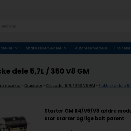
mærker
Andre reservedele
Autoreservedele
Propelle
ske dele 5,7L / 350 V8 GM
re mærker
»
Crusader
»
Crusader 5,7L / 350 V8 GM
»
Elektriske dele 5
Starter GM R4/V6/V8 ældre mode
stor starter og lige bolt patent