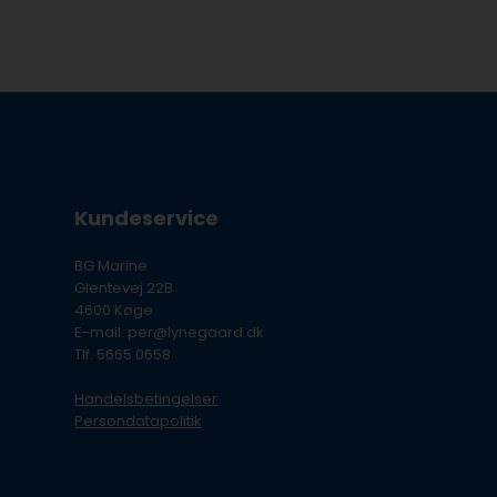
Kundeservice
BG Marine
Glentevej 22B
4600 Køge
E-mail: per@lynegaard.dk
Tlf. 5665 0658
Handelsbetingelser
Persondatapolitik