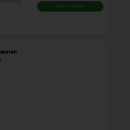
 næsten
e