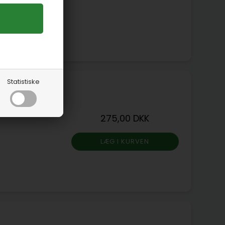
nyere
632
Statistiske
m)
275,00 DKK