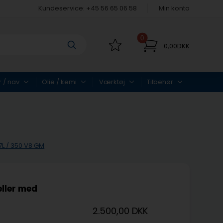
Kundeservice: +45 56 65 06 58
Min konto
0
0,00DKK
r / nav
Olie / kemi
Værktøj
Tilbehør
,7L / 350 V8 GM
ller med
2.500,00 DKK