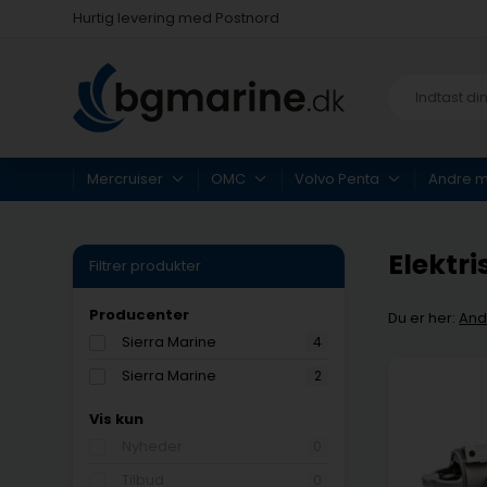
Fysisk butik i Køge
Hurtig levering med Postnord
Mercruiser
OMC
Volvo Penta
Andre 
Elektri
Filtrer produkter
Producenter
Du er her:
And
Sierra Marine
4
Sierra Marine
2
Vis kun
Nyheder
0
Tilbud
0