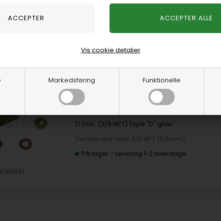
Starter 4-6-8 cylindere, passer næsten alle 
modeller.
Link til siden:
https://catalog.sierraparts.com/product/181
På lager
-
Levering 1-2 hverdage
Vis cookie detaljer
e
Markedsføring
Funktionelle
Temperatur føler 3/8 NPT (9,5m
17 mm. (3/8 NPT) Type "D" giver
Temperatur føler 3/8 NPT (9,5mm)
På lager
-
Levering 1-2 hverdage
IE185897