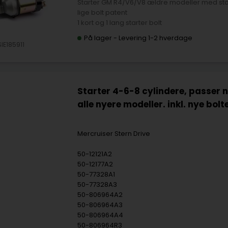
Starter GM R4/V6/V8 ældre modeller med stor starter og
lige bolt patent
1 kort og 1 lang starter bolt
På lager
-
Levering 1-2 hverdage
SIE185911
Starter 4-6-8 cylindere, passer
alle nyere modeller. inkl. nye bolt
Mercruiser Stern Drive
50-12121A2
50-12177A2
50-77328A1
50-77328A3
50-806964A2
50-806964A3
50-806964A4
50-806964R3