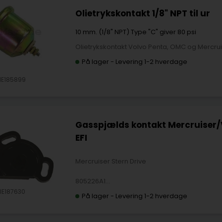
Olietrykskontakt 1/8" NPT til ur
10 mm. (1/8" NPT) Type "C" giver 80 psi
Olietrykskontakt Volvo Penta, OMC og Mercru
På lager
-
Levering 1-2 hverdage
IE185899
Gasspjælds kontakt Mercruiser
EFI
Mercruiser Stern Drive
805226A1
OMC Stern Drive
IE187630
På lager
-
Levering 1-2 hverdage
3855184
Volvo Penta