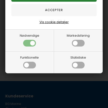
SIE18217521
Vis cookie detaljer
Motor kobling
På lager
-
Levering 1-2
hverdage
Nødvendige
Markedsføring
2.875,00 DKK
Funktionelle
Statistiske
Kundeservice
BG Marine