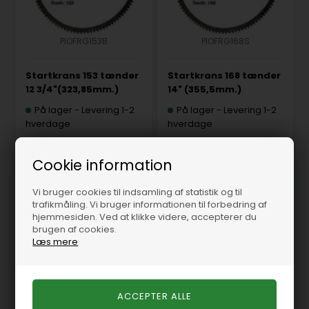
PIOFRG153B
PIOFRG168S
Startkrans 153 tænder
Startkrans 168 tænder
12 3/4"(323,85mm.)
14" (355,5mm.)
På lager
-
Levering 1-2
På lager
-
Levering 1-2
hverdage
hverdage
550,00 DKK
625,00 DKK
Cookie information
Vi bruger cookies til indsamling af statistik og til
trafikmåling. Vi bruger informationen til forbedring af
hjemmesiden. Ved at klikke videre, accepterer du
brugen af cookies.
Læs mere