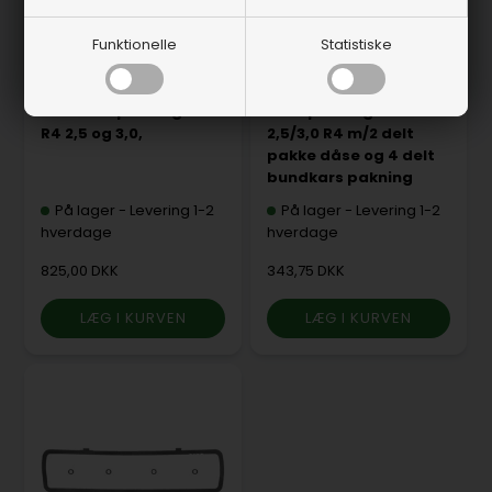
Funktionelle
Statistiske
FEL17952
FEL17950
Bundkarspaknings GM
Bundpakningssæt
R4 2,5 og 3,0,
2,5/3,0 R4 m/2 delt
pakke dåse og 4 delt
bundkars pakning
På lager
-
Levering 1-2
På lager
-
Levering 1-2
hverdage
hverdage
825,00 DKK
343,75 DKK