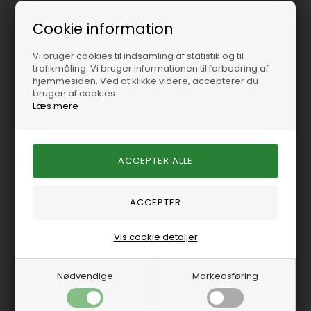
Cookie information
FELVS13197c
FEL17870
Vi bruger cookies til indsamling af statistik og til
Ventildækselpaknings
Forkammer
trafikmåling. Vi bruger informationen til forbedring af
hjemmesiden. Ved at klikke videre, accepterer du
sæt
pakningssæt GM
brugen af cookies.
R4/R6 2,5/3,0/4,1
Læs mere
På lager
-
Levering 1-2
På lager
-
Levering 1-2
hverdage
hverdage
337,50 DKK
297,50 DKK
Vis cookie detaljer
Nødvendige
Markedsføring