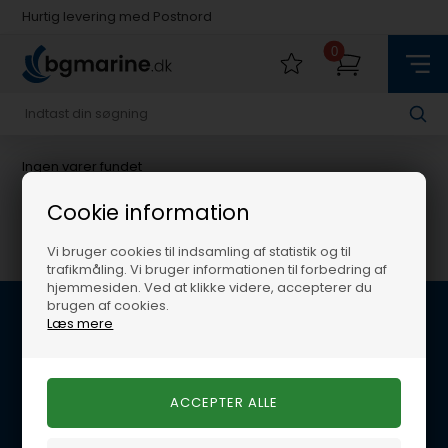
Hurtig levering med Postnord
Fysisk butik i Køge
0
Hurtig levering med Postnord
Ingen varer fundet
Cookie information
Vi bruger cookies til indsamling af statistik og til
trafikmåling. Vi bruger informationen til forbedring af
hjemmesiden. Ved at klikke videre, accepterer du
brugen af cookies.
Læs mere
Kundeservice
BG Marine
Glentevej 22B
4600 Køge
E-mail: per@lynegaard.dk