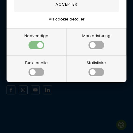
Tlf. 5665 0658
Handelsbetingelser
Vis cookie detaljer
Persondatapolitik
Åbningstider
Nødvendige
Markedsføring
Man-Tor 8-12 & 12.30-16.00
Fredag 8-12 & 12.30-15.30
Lukket Lørdage/Søndag samt alle Helligdage.
Funktionelle
Statistiske
Det er muligt at afhente varer i vores fysiske butik efter aftale.
Sociale medier