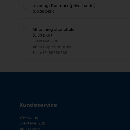
Levering i Danmark (privatkunde)
(50,00 DKK)
Afhentning efter aftale
(0,00 DKK)
Glentevej 22B
4600 Køge Danmark
Tlf.: +45-56650658
Kundeservice
BG Marine
Glentevej 22B
4600 Køge