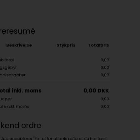
reresumé
Beskrivelse
Stykpris
Totalpris
b total
0,00
ngsgebyr
0,00
delsesgebyr
0,00
otal inkl. moms
0,00 DKK
udgør
0,00
al ekskl. moms
0,00
kend ordre
 "Jeg accepterer" for at for at bekræfte at du har læst