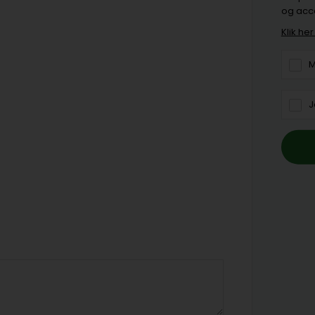
og acce
Klik he
M
J