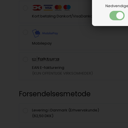
Nødvendig
Kort betaling Dankort/VisaDankort
Mobilepay
EAN E-fakturering
(KUN OFFENTLIGE VIRKSOMHEDER)
Forsendelsesmetode
Levering i Danmark (Erhvervskunde)
(62,50 DKK)