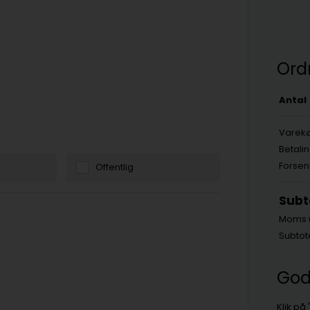
Ord
Antal
Varekø
Betali
Forsen
Offentlig
Subt
Moms 
Subtot
God
Klik på