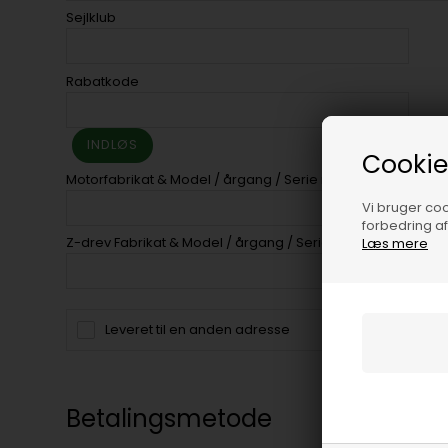
Sejlklub
Rabatkode
Cookie
Motorfabrikat & Model / årgang / Serie nr.
Vi bruger cook
forbedring a
Z-drev Fabrikat & Model / årgang / Serie nr.
Læs mere
Leveret til en anden adresse
Betalingsmetode