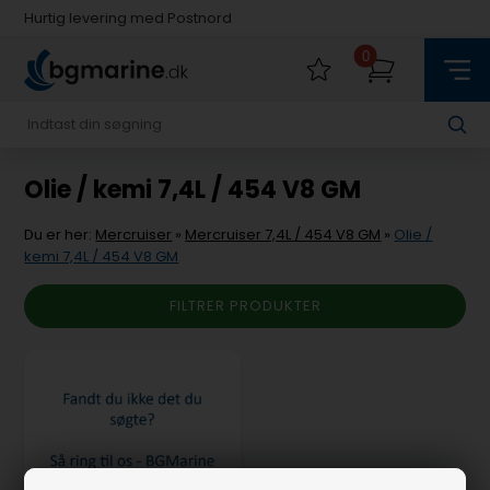
Hurtig levering med Postnord
Fysisk butik i Køge
0
Hurtig levering med Postnord
Olie / kemi 7,4L / 454 V8 GM
Du er her:
Mercruiser
»
Mercruiser 7,4L / 454 V8 GM
»
Olie /
kemi 7,4L / 454 V8 GM
FILTRER PRODUKTER