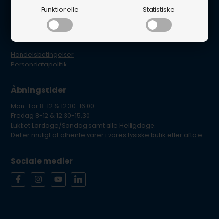
Glentevej 22B
Funktionelle
Statistiske
4600 Køge
E-mail: per@lynegaard.dk
Tlf. 5665 0658
Handelsbetingelser
Persondatapolitik
Åbningstider
Man-Tor 8-12 & 12.30-16.00
Fredag 8-12 & 12.30-15.30
Lukket Lørdage/Søndag samt alle Helligdage.
Det er muligt at afhente varer i vores fysiske butik efter aftale.
Sociale medier