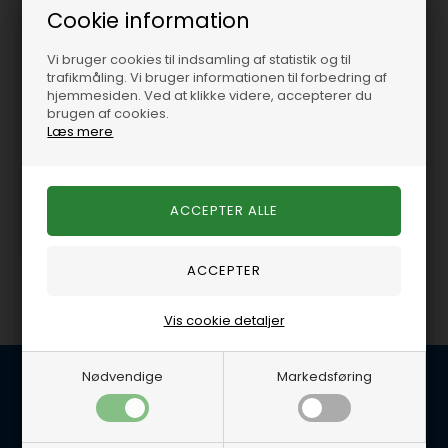
Cookie information
Help
Vi bruger cookies til indsamling af statistik og til
trafikmåling. Vi bruger informationen til forbedring af
Hjælp, jeg fandt ikke
hjemmesiden. Ved at klikke videre, accepterer du
det jeg søgte.
brugen af cookies.
Læs mere
På lager
-
Levering 1-2
hverdage
0,00 DKK
Vis cookie detaljer
Nødvendige
Markedsføring
Kundeservice
BG Marine