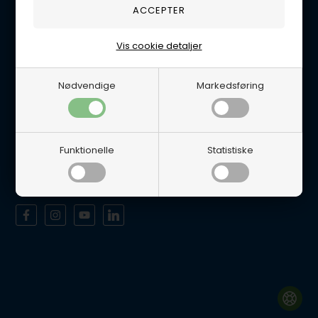
Tlf. 5665 0658
Handelsbetingelser
Vis cookie detaljer
Persondatapolitik
Åbningstider
Nødvendige
Markedsføring
Man-Tor 8-12 & 12.30-16.00
Fredag 8-12 & 12.30-15.30
Lukket Lørdage/Søndag samt alle Helligdage.
Funktionelle
Statistiske
Det er muligt at afhente varer i vores fysiske butik efter aftale.
Sociale medier