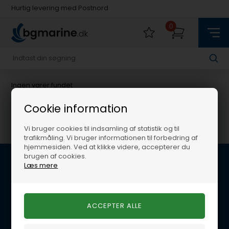
Hurtig levering med Postnord
Fysisk butik i Køge
Hurtig levering med Postnord
0
Ingen varer fundet
Cookie information
Vi bruger cookies til indsamling af statistik og til
trafikmåling. Vi bruger informationen til forbedring af
hjemmesiden. Ved at klikke videre, accepterer du
brugen af cookies.
Læs mere
Kundeservice
BG Marine
Glentevej 22B
4600 Køge
E-mail: per@lynegaard.dk