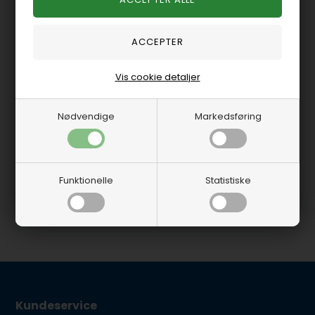
SIE187630
SIE185899
Gasspjælds kontakt
Mercruiser/Volvo/OMC
EFI
Olietrykskontakt 1/8"
Vis cookie detaljer
NPT til ur
På lager
-
Levering 1-2
På lager
-
Levering 1-2
Nødvendige
Markedsføring
hverdage
hverdage
375,00 DKK
718,75 DKK
Funktionelle
Statistiske
Kundeservice