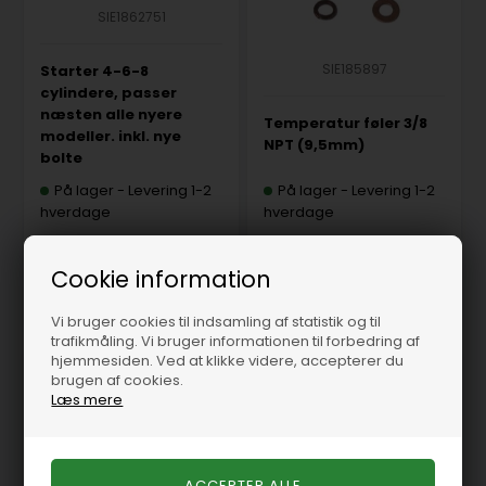
SIE1862751
SIE185897
Starter 4-6-8
cylindere, passer
næsten alle nyere
Temperatur føler 3/8
modeller. inkl. nye
NPT (9,5mm)
bolte
På lager
-
Levering 1-2
På lager
-
Levering 1-2
hverdage
hverdage
1.853,75 DKK
275,00 DKK
Cookie information
Vi bruger cookies til indsamling af statistik og til
trafikmåling. Vi bruger informationen til forbedring af
hjemmesiden. Ved at klikke videre, accepterer du
brugen af cookies.
Læs mere