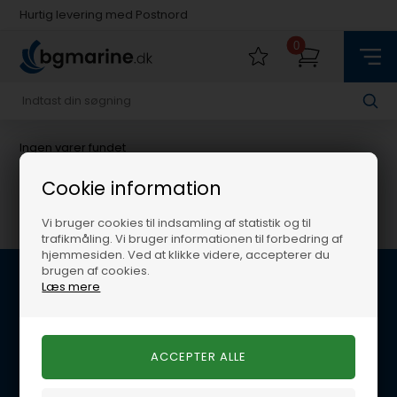
Hurtig levering med Postnord
Fysisk butik i Køge
0
Hurtig levering med Postnord
Ingen varer fundet
Cookie information
Vi bruger cookies til indsamling af statistik og til
trafikmåling. Vi bruger informationen til forbedring af
hjemmesiden. Ved at klikke videre, accepterer du
brugen af cookies.
Læs mere
Kundeservice
BG Marine
Glentevej 22B
4600 Køge
E-mail: per@lynegaard.dk