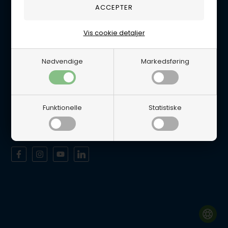
Tlf. 5665 0658
Handelsbetingelser
Vis cookie detaljer
Persondatapolitik
Åbningstider
Nødvendige
Markedsføring
Man-Tor 8-12 & 12.30-16.00
Fredag 8-12 & 12.30-15.30
Lukket Lørdage/Søndag samt alle Helligdage.
Funktionelle
Statistiske
Det er muligt at afhente varer i vores fysiske butik efter aftale.
Sociale medier