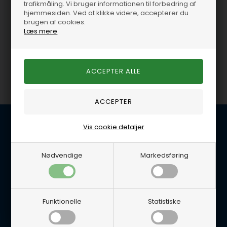
trafikmåling. Vi bruger informationen til forbedring af
hjemmesiden. Ved at klikke videre, accepterer du
brugen af cookies.
Brændstofsystem 5,8L /
Elektriske dele 5,8L /
Læs mere
351W V8 Ford
351W V8 Ford
Olie / kemi 5,8L / 351W
Kobling / svinghjul 5,8L /
V8 Ford
351W V8 Ford
Vis cookie detaljer
Kundeservice
BG Marine
Nødvendige
Markedsføring
Glentevej 22B
4600 Køge
E-mail: per@lynegaard.dk
Tlf. 5665 0658
Funktionelle
Statistiske
Handelsbetingelser
Persondatapolitik