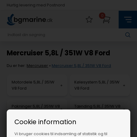
Hurtig levering med Postnord
Fysisk butik i Køge
0
Hurtig levering med Postnord
Mercruiser 5,8L / 351W V8 Ford
Du er her:
Mercruiser
»
Mercruiser 5,8L / 351W V8 Ford
Motordele 5,8L / 351W
Kølesystem 5,8L / 351W
V8 Ford
V8 Ford
Pakninger 5,8L / 351W V8
Tænding 5,8L / 351W V8
Ford
Ford
Cookie information
Udstødning 5,8L / 351W
Servicedele 5,8L / 351W
Vi bruger cookies til indsamling af statistik og til
V8 Ford
V8 Ford