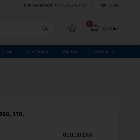
Kundeservice: +45 56 65 06 58
Min konto
0
0,00DKK
r / nav
Olie / kemi
Værktøj
Tilbehør
250, 270,
690,00 DKK