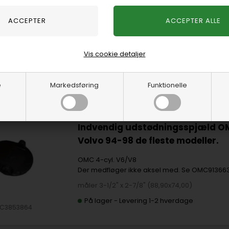
Bøsning til spjæld
På lager
-
Levering 1-2 hverdage
Vis cookie detaljer
C3853566
e
Markedsføring
Funktionelle
Indvendig udstødningsspjæld O
Volvo 94-98 de fleste modeller.
OMC 4-cyl. V6/V8
Der medfløger ikke aksel med. Se OMC91366
måler 3-1/2" x 2-7/8" (88,90x74,00)
På lager
-
Levering 1-2 hverdage
C3853864