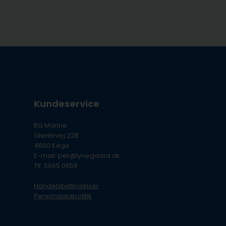
Kundeservice
BG Marine
Glentevej 22B
4600 Køge
E-mail: per@lynegaard.dk
Tlf. 5665 0658
Handelsbetingelser
Persondatapolitik