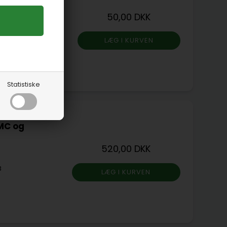
50,00 DKK
Statistiske
MC og
520,00 DKK
3