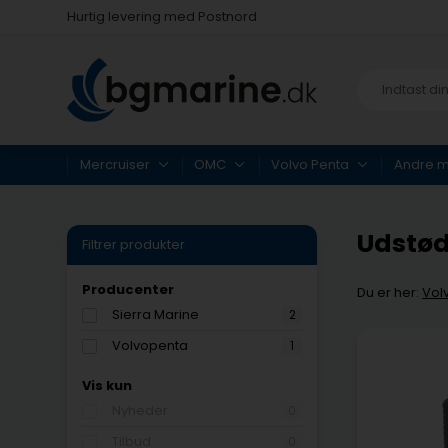
Hurtig levering med Postnord
Fysisk butik i Køge
Hurtig levering med Postnord
Mercruiser
OMC
Volvo Penta
Andre 
Udstød
Filtrer produkter
Producenter
Du er her:
Vol
Sierra Marine
2
Volvopenta
1
Vis kun
Nyheder
0
Tilbud
0