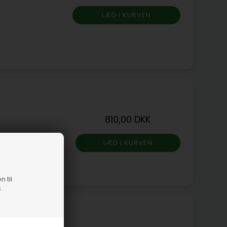
810,00 DKK
n til
.