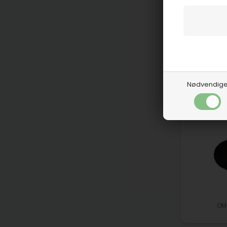
OM
Nødvendig
OM