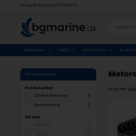
Fysisk butik i Køge
Hurtig levering med Postnord
Mercruiser
OMC
Volvo Penta
Andre 
Motord
Filtrer produkter
Producenter
Du er her:
Vol
Orbitrademarine
4
Sierra Marine
1
Vis kun
Nyheder
0
Tilbud
0