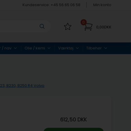
Kundeservice: +45 56 65 06 58
Min konto
0
0,00DKK
r / nav
Olie / kemi
Værktøj
Tilbehør
B23, B230, B250 R4 Volvo
612,50 DKK