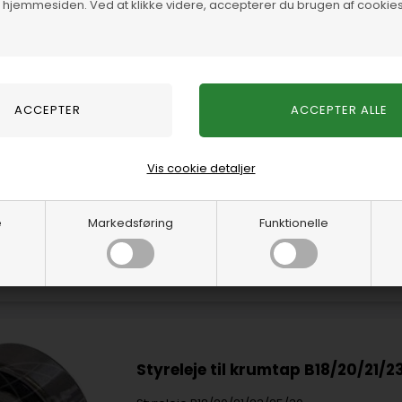
Strammehjul hedder: ORB12861
f hjemmesiden. Ved at klikke videre, accepterer du brugen af cookies
Erstatter:
RB12377
På lager
-
Levering 1-2 hverdage
Volvo# 463377
Frostprop Rustfrit 43,9mm B18/2
Vis cookie detaljer
Frostprop Rustfrit 45mm B18/20/30
Erstatter:
e
Markedsføring
Funktionelle
Volvo# 192212, 463904
ORB11033
På lager
-
Levering 1-2 hverdage
Styreleje til krumtap B18/20/21/2