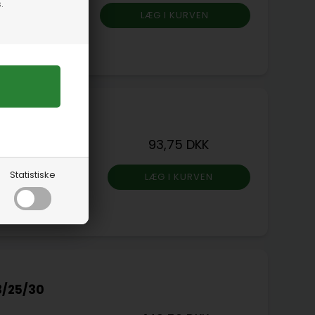
.
0/30
93,75 DKK
Statistiske
3/25/30