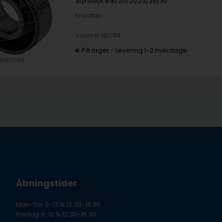
Styreleje B18/20/21/23/25/30
Erstatter:
Volvo# 181799
På lager
-
Levering 1-2 hverdage
ORB11799
Åbningstider
Man-Tor 8-12 & 12.30-16.00
Fredag 8-12 & 12.30-15.30