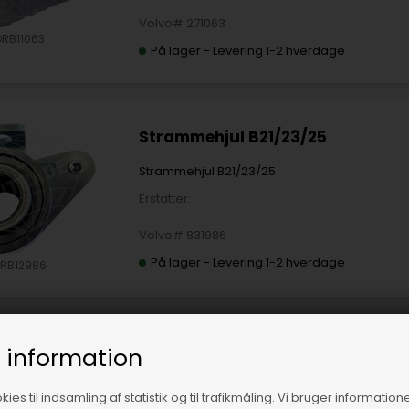
Volvo# 271063
ORB11063
På lager
-
Levering 1-2 hverdage
Strammehjul B21/23/25
Strammehjul B21/23/25
Erstatter:
Volvo# 831986
På lager
-
Levering 1-2 hverdage
RB12986
Tandrem B21/23/25
 information
Tandrem B21/23/25
ies til indsamling af statistik og til trafikmåling. Vi bruger informatione