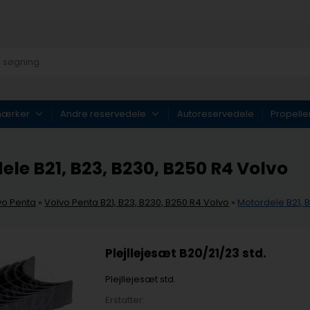
mærker
Andre reservedele
Autoreservedele
Propelle
ele B21, B23, B230, B250 R4 Volvo
vo Penta
»
Volvo Penta B21, B23, B230, B250 R4 Volvo
»
Motordele B21, 
Plejllejesæt B20/21/23 std.
Plejllejesæt std.
Erstatter: