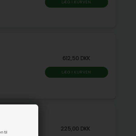
612,50 DKK
225,00 DKK
n til