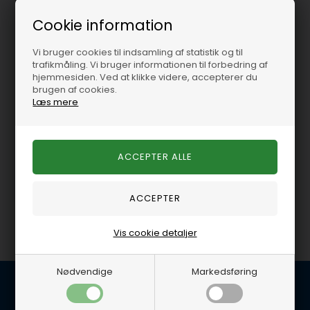
Cookie information
FELHS26168PT
FELCS26168
Vi bruger cookies til indsamling af statistik og til
trafikmåling. Vi bruger informationen til forbedring af
hjemmesiden. Ved at klikke videre, accepterer du
Slibesæt GM V8 8,1
Bundpakningssæt GM
brugen af cookies.
V8 8,1
Læs mere
På lager
-
Levering 1-2
På lager
-
Levering 1-2
hverdage
hverdage
5.753,80 DKK
2.796,95 DKK
Vis cookie detaljer
Nødvendige
Markedsføring
Kundeservice