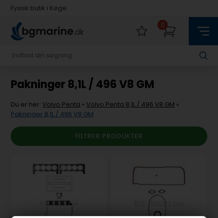
Fysisk butik i Køge
Hurtig levering med Postnord
0
Fysisk butik i Køge
Hurtig levering med Postnord
Pakninger 8,1L / 496 V8 GM
Du er her:
Volvo Penta
»
Volvo Penta 8,1L / 496 V8 GM
»
Pakninger 8,1L / 496 V8 GM
FILTRER PRODUKTER