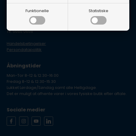
BG Marine
Funktionelle
Statistiske
Glentevej 22B
4600 Køge
E-mail: per@lynegaard.dk
Tlf. 5665 0658
Handelsbetingelser
Persondatapolitik
Åbningstider
Man-Tor 8-12 & 12.30-16.00
Fredag 8-12 & 12.30-15.30
Lukket Lørdage/Søndag samt alle Helligdage.
Det er muligt at afhente varer i vores fysiske butik efter aftale.
Sociale medier