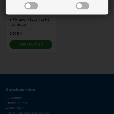
Hjælp, jeg fandt ikke
det jeg søgte.
På lager
-
Levering 1-2
hverdage
0,00 DKK
Kundeservice
BG Marine
Glentevej 22B
4600 Køge
E-mail: per@lynegaard.dk