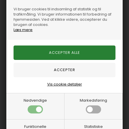
Vi bruger cookies til indsamling af statistik og til
SIE182175
HGE101
trafikmåling. Vi bruger informationen til forbedring af
hjemmesiden. Ved at klikke videre, accepterer du
brugen af cookies.
Motor koblingssæt
Svinghjulskåbe
Læs mere
På lager
-
Levering 1-2
På lager
-
Levering 1-2
hverdage
hverdage
4.540,61 DKK
3.508,70 DKK
Vis cookie detaljer
Nødvendige
Markedsføring
Help
Funktionelle
Statistiske