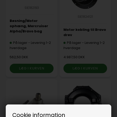
SIE182193
SIE1824121
Bøsning/Motor
ophæng, Mercruiser
Motor kobling til Bravo
Alpha/Bravo bag
drev
På lager
-
Levering 1-2
På lager
-
Levering 1-2
hverdage
hverdage
562,50 DKK
4.987,50 DKK
Cookie information