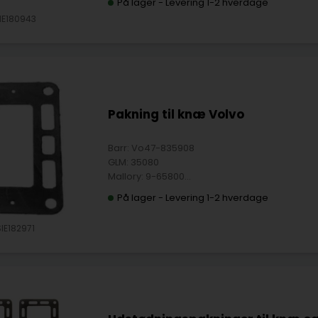
På lager
-
Levering 1-2 hverdage
IE180943
Pakning til knæ Volvo
Barr: Vo47-835908
GLM: 35080
Mallory: 9-65800
Sierra: 118-2971-1
På lager
-
Levering 1-2 hverdage
Sierra: 18-2971
Sierra: 18-2971-1
IE182971
Volvo Penta: 835908
Volvo Penta: 835908-5
Volvo Penta: 856039
Volvo Penta: 856039-3
Volvo Penta: 857618