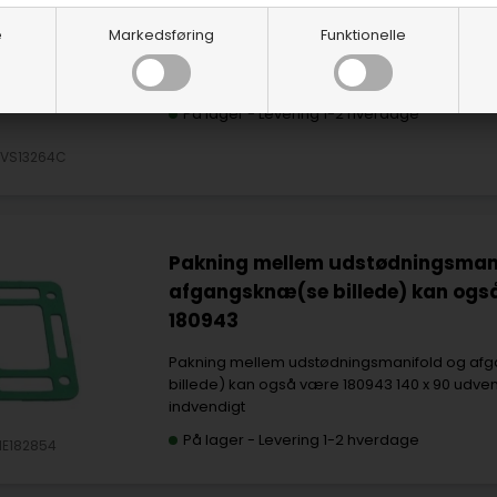
Ventildækselpakningssæt, Ford 
e
Markedsføring
Funktionelle
m/stål ventil dæksler
Ventildækselpakningssæt, Ford 5,0/5,8 m/stål
På lager
-
Levering 1-2 hverdage
LVS13264C
Pakning mellem udstødningsmani
afgangsknæ(se billede) kan ogs
180943
Pakning mellem udstødningsmanifold og a
billede) kan også være 180943 140 x 90 udven
indvendigt
På lager
-
Levering 1-2 hverdage
IE182854