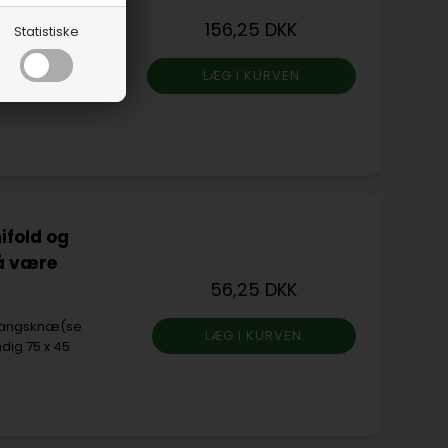
5,0/5,8
156,25 DKK
Statistiske
 ventil dæksler
fold og
å være
56,25 DKK
fgangsknæ(se
dig 75 x 45