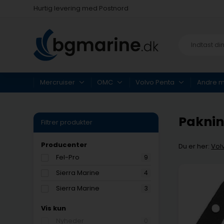
Fysisk butik i Køge
Hurtig levering med Postnord
Fysisk butik i Køge
Hurtig levering med Postnord
Mercruiser
OMC
Volvo Penta
Andre 
Pakning
Filtrer produkter
Producenter
Du er her:
Vol
Fel-Pro
9
Sierra Marine
4
Sierra Marine
3
Vis kun
Nyheder
0