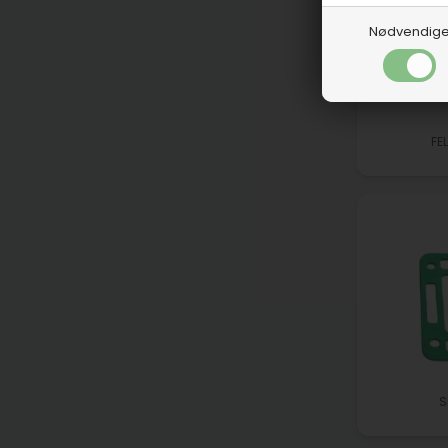
Nødvendig
FE
S