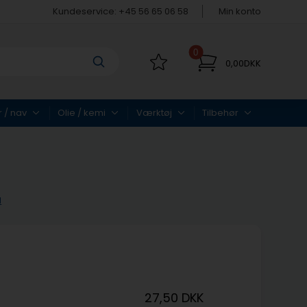
Kundeservice: +45 56 65 06 58
Min konto
0
0,00DKK
r / nav
Olie / kemi
Værktøj
Tilbehør
d
27,50 DKK