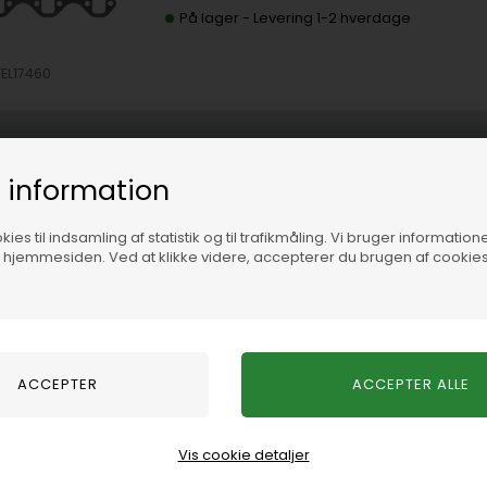
På lager
-
Levering 1-2 hverdage
FEL17460
 information
Indsugningspakninger Ford 5,0/5
ies til indsamling af statistik og til trafikmåling. Vi bruger informatione
f hjemmesiden. Ved at klikke videre, accepterer du brugen af cookies
På lager
-
Levering 1-2 hverdage
FEL17360
Vis cookie detaljer