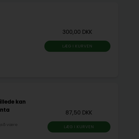
300,00 DKK
llede kan
enta
87,50 DKK
også være