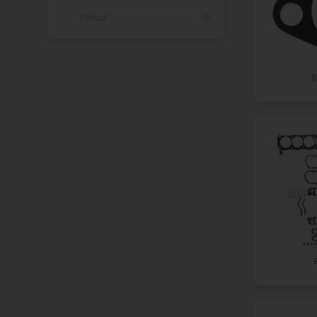
Tilbud
0
S