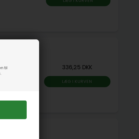
336,25 DKK
,8
n til
.