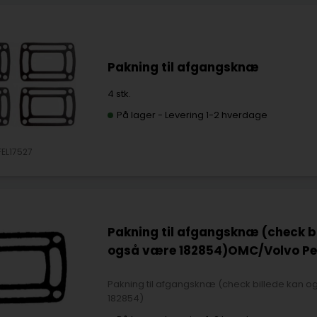
Pakning til afgangsknæ
4 stk.
På lager
-
Levering 1-2 hverdage
FEL17527
Pakning til afgangsknæ (check bi
også være 182854)OMC/Volvo P
Pakning til afgangsknæ (check billede kan 
182854)