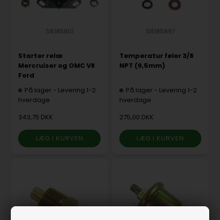
SIE185801
SIE185897
Starter relæ
Temperatur føler 3/8
Mercruiser og OMC V8
NPT (9,5mm)
Ford
På lager
-
Levering 1-2
På lager
-
Levering 1-2
hverdage
hverdage
343,75 DKK
275,00 DKK