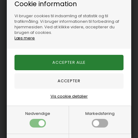
Cookie information
Vi bruger cookies til indsamling af statistik og til
SIE185898
SIE185899
trafikmåling. Vi bruger informationen til forbedring af
hjemmesiden. Ved at klikke videre, accepterer du
brugen af cookies.
Temperaturgiver 1/2"
Olietrykskontakt 1/8"
Læs mere
NPT ( 21 mm.)
NPT til ur
På lager
-
Levering 1-2
På lager
-
Levering 1-2
hverdage
hverdage
223,75 DKK
375,00 DKK
Vis cookie detaljer
Nødvendige
Markedsføring