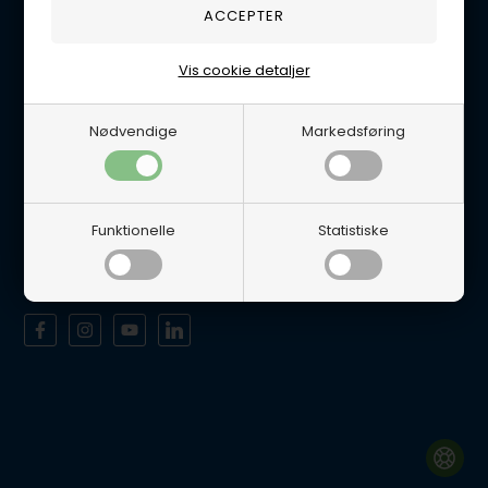
Tlf. 5665 0658
Handelsbetingelser
Vis cookie detaljer
Persondatapolitik
Åbningstider
Nødvendige
Markedsføring
Man-Tor 8-12 & 12.30-16.00
Fredag 8-12 & 12.30-15.30
Lukket Lørdage/Søndag samt alle Helligdage.
Funktionelle
Statistiske
Det er muligt at afhente varer i vores fysiske butik efter aftale.
Sociale medier