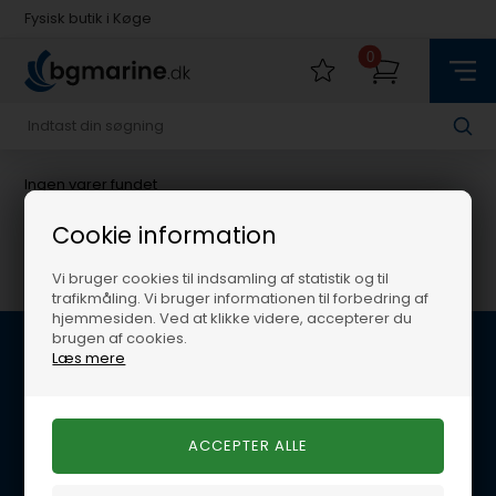
Fysisk butik i Køge
Hurtig levering med Postnord
0
Fysisk butik i Køge
Hurtig levering med Postnord
Ingen varer fundet
Cookie information
Vi bruger cookies til indsamling af statistik og til
trafikmåling. Vi bruger informationen til forbedring af
hjemmesiden. Ved at klikke videre, accepterer du
brugen af cookies.
Læs mere
Kundeservice
BG Marine
Glentevej 22B
4600 Køge
E-mail: per@lynegaard.dk