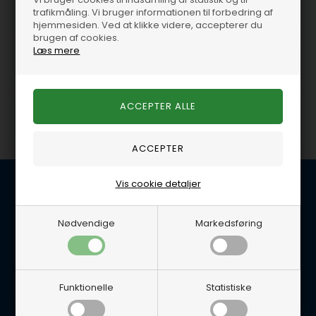
GM
V8 GM
trafikmåling. Vi bruger informationen til forbedring af
hjemmesiden. Ved at klikke videre, accepterer du
brugen af cookies.
Læs mere
Brændstofsystem 8,2L /
Elektriske dele 8,2L / 502
502 V8 GM
V8 GM
Olie / kemi 8,2L / 502 V8
Kobling / svinghjul 8,2L /
GM
502 V8 GM
Vis cookie detaljer
Kundeservice
Nødvendige
Markedsføring
BG Marine
Glentevej 22B
4600 Køge
E-mail: per@lynegaard.dk
Tlf. 5665 0658
Funktionelle
Statistiske
Handelsbetingelser