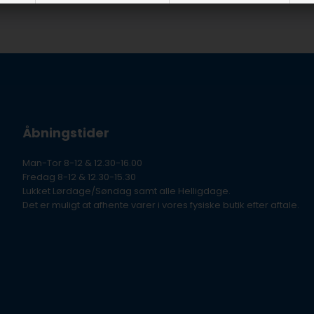
Mallory Marine: 9-57825
Mercury: 14957
Mercury: 32716
Mercury: 35-802885Q
Mercury: 35-866340K01
Mercury: 35-866340Q02
Mercury: 35-866340Q03
Mercury: 54111
Mercury: 802885Q
Åbningstider
Mercury: 866340K01
Mercury: 866340Q02
Mercury: 866340Q03
Man-Tor 8-12 & 12.30-16.00
Volvo Penta: 3852412
Fredag 8-12 & 12.30-15.30
Volvo Penta: 835440
Lukket Lørdage/Søndag samt alle Helligdage.
Volvo Penta: VOP835440
Det er muligt at afhente varer i vores fysiske butik efter aftale.
Yamaha: YSC10231200C
Yamaha: YSC-10231-20-0C
Yamaha: YSC13231200C
Yamaha: YSC-13231-20-0C
Sierra: 18-7824-2