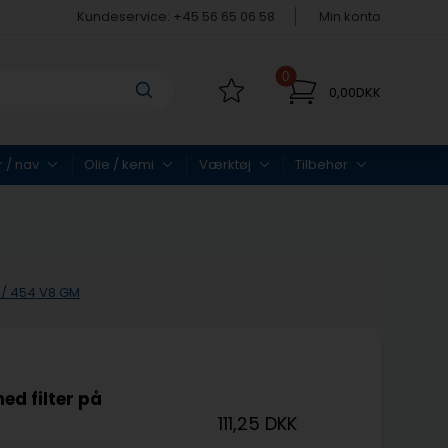
Kundeservice: +45 56 65 06 58
Min konto
0
0,00DKK
r / nav
Olie / kemi
Værktøj
Tilbehør
 / 454 V8 GM
ed filter på
111,25 DKK