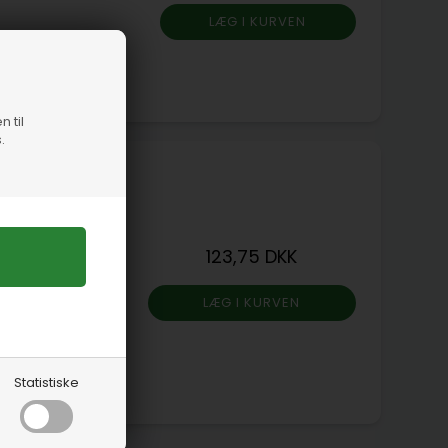
n til
.
ta-OMC mfl.
16 Højde 89
123,75 DKK
æsten alle
Statistiske