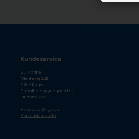
Kundeservice
BG Marine
Glentevej 22B
4600 Køge
E-mail: per@lynegaard.dk
Tlf. 5665 0658
Handelsbetingelser
Persondatapolitik