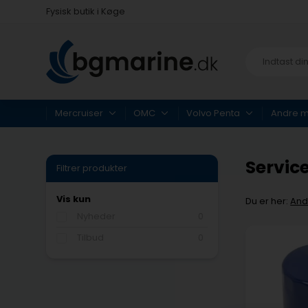
Fysisk butik i Køge
Hurtig levering med Postnord
Fysisk butik i Køge
Hurtig levering med Postnord
Mercruiser
OMC
Volvo Penta
Andre 
Servic
Filtrer produkter
Vis kun
Du er her:
And
Nyheder
0
Tilbud
0