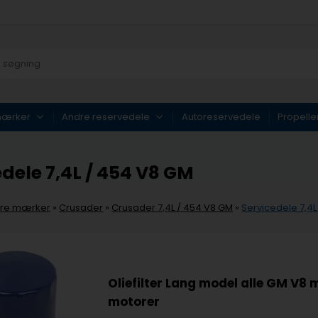
mærker
Andre reservedele
Autoreservedele
Propelle
edele 7,4L / 454 V8 GM
re mærker
»
Crusader
»
Crusader 7,4L / 454 V8 GM
»
Servicedele 7,4L
Oliefilter Lang model alle GM V8 m
motorer