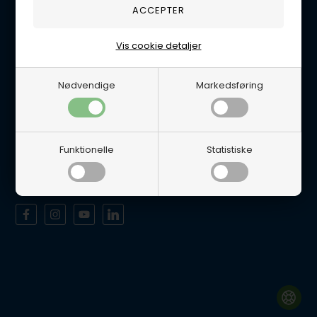
Tlf. 5665 0658
Handelsbetingelser
Vis cookie detaljer
Persondatapolitik
Åbningstider
Nødvendige
Markedsføring
Man-Tor 8-12 & 12.30-16.00
Fredag 8-12 & 12.30-15.30
Lukket Lørdage/Søndag samt alle Helligdage.
Funktionelle
Statistiske
Det er muligt at afhente varer i vores fysiske butik efter aftale.
Sociale medier