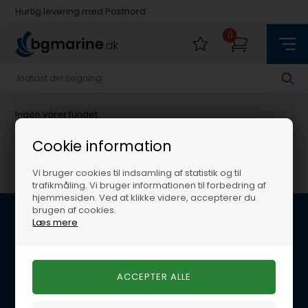
Hurtig levering med Postnord
Fysisk butik i Køge
0
Hurtig levering med Postnord
Ingen varer fundet
Cookie information
Vi bruger cookies til indsamling af statistik og til
trafikmåling. Vi bruger informationen til forbedring af
hjemmesiden. Ved at klikke videre, accepterer du
brugen af cookies.
Læs mere
Kundeservice
BG Marine
Glentevej 22B
4600 Køge
E-mail: per@lynegaard.dk