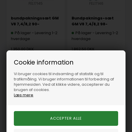
FEL17145
FEL17146
bundpakningssæt GM
Bundpaknings-sæt
V8 7,4/8,2 90-
GM V8 7,4/8,2 98-
På lager
-
Levering 1-2
På lager
-
Levering 1-2
hverdage
hverdage
1.350,00 DKK
1.862,50 DKK
Cookie information
Vi bruger cookies til indsamling af statistik og til
trafikmåling. Vi bruger informationen til forbedring af
hjemmesiden. Ved at klikke videre, accepterer du
brugen af cookies.
Læs mere
FEL17440
FEL17341