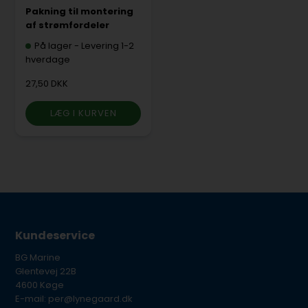
Pakning til montering
af strømfordeler
På lager
-
Levering 1-2
hverdage
27,50 DKK
Kundeservice
BG Marine
Glentevej 22B
4600 Køge
E-mail: per@lynegaard.dk