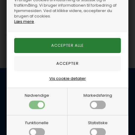
GM
V8 GM
trafikmåling. Vi bruger informationen til forbedring af
hjemmesiden. Ved at klikke videre, accepterer du
brugen af cookies.
Læs mere
Brændstofsystem 5,3L /
Elektriske dele 5,3L / 327
327 V8 GM
V8 GM
Olie / kemi 5,3L / 327 V8
Kobling / svinghjul 5,3L /
GM
327 V8 GM
Vis cookie detaljer
Kundeservice
Nødvendige
Markedsføring
BG Marine
Glentevej 22B
4600 Køge
E-mail: per@lynegaard.dk
Tlf. 5665 0658
Funktionelle
Statistiske
Handelsbetingelser