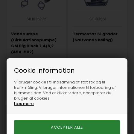
SIE1835772
SIE183551
Vandpumpe
Termostat 61 grader
(Cirkulationspumpe)
(Saltvands køling)
GM Big Block 7,4/8,2
(454-502)
På lager
-
Levering 1-2
På lager
-
Levering 1-2
hverdage
hverdage
Cookie information
2.250,00 DKK
175,00 DKK
Vi bruger cookies til indsamling af statistik og til
trafikmåling. Vi bruger informationen til forbedring af
hjemmesiden. Ved at klikke videre, accepterer du
brugen af cookies.
Læs mere