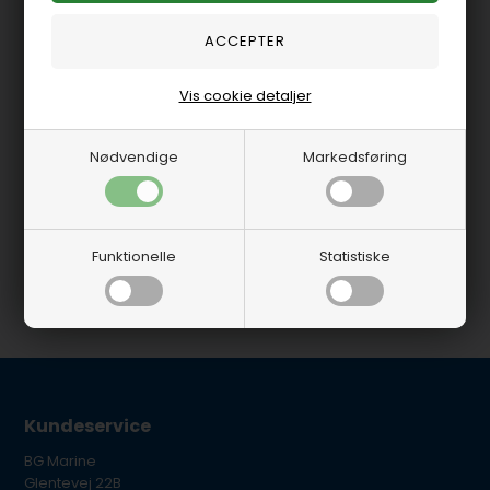
FEL17633
Pakningssæt
termostathus
Vis cookie detaljer
På lager
-
Levering 1-2
hverdage
Nødvendige
Markedsføring
168,75 DKK
Funktionelle
Statistiske
Kundeservice
BG Marine
Glentevej 22B