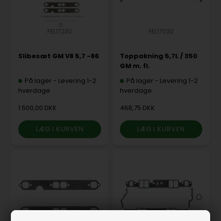
FEL17230
FEL17030
Slibesæt GM V8 5,7 -86
Toppakning 5,7L / 350
GM m. fl.
På lager
-
Levering 1-2
På lager
-
Levering 1-2
hverdage
hverdage
1.500,00 DKK
468,75 DKK