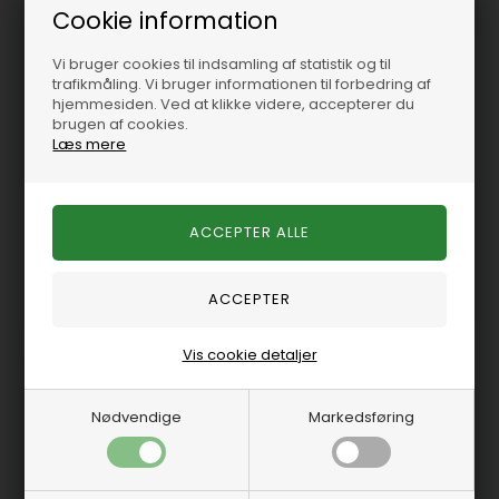
Cookie information
FEL17420
FEL17320
Vi bruger cookies til indsamling af statistik og til
trafikmåling. Vi bruger informationen til forbedring af
hjemmesiden. Ved at klikke videre, accepterer du
Udstødnings
Indsugningspakninger
brugen af cookies.
pakninger GM 5,0/5,7
GM 5.0 & 5.7 V8 -95
Læs mere
sæt med 2 stk.
På lager
-
Levering 1-2
På lager
-
Levering 1-2
hverdage
hverdage
275,00 DKK
375,00 DKK
Vis cookie detaljer
Nødvendige
Markedsføring