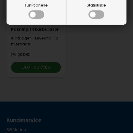
Funktionelle
Statistiske
SIE182848
Pakning til karburator
På lager
-
Levering 1-2
hverdage
175,00 DKK
Kundeservice
BG Marine