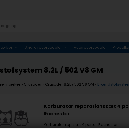
mærker
Andre reservedele
Autoreservedele
Propelle
tofsystem 8,2L / 502 V8 GM
re mærker
»
Crusader
»
Crusader 8,2L / 502 V8 GM
»
Brændstofsystem
Karburator reparationssæt 4 por
Rochester
Karburator rep. sæt 4 portet, Rochester