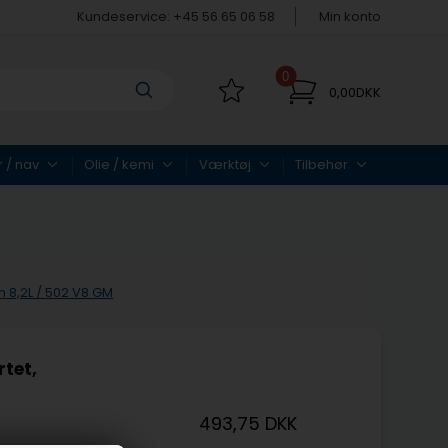
Kundeservice: +45 56 65 06 58
Min konto
0
0,00DKK
r / nav
Olie / kemi
Værktøj
Tilbehør
 8,2L / 502 V8 GM
tet,
493,75 DKK