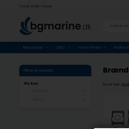
Fysisk butik i Køge
Hurtig levering med Postnord
Mercruiser
OMC
Volvo Penta
Andre 
Brænds
Filtrer produkter
Vis kun
Du er her:
And
Nyheder
0
Tilbud
0